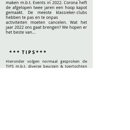
maken m.b.t. Events in 2022. Corona heft
de afgelopen twee jaren een hoop kapot
gemaakt. De meeste klassieker-clubs
hebben te pas en te onpas
activiteiten moeten cancelen. Wat het
jaar 2022 ons gaat brengen? We hopen er
het beste van...
* * * T I P S * * *
Hieronder volgen normaal gesproken de
TIPS m.b.t. diverse beurzen & toertochten
die her en der georganiseerd worden. I.v.m.
de Corona perikelen is bijna alles
geannuleerd en/of wordt doorgeschoven;
let's hope op een beter 2023.
Concours d'Elégance Paleis Soestdijk
> 26 - 27 - 28 augustus 2022.
Op verzoek van de JDCH heb ik me aangemeld
als deelnemer
aan het Concours met m'n
Daimler Dart / SP250. Ze kwamen een auto te
kort en vonden de deelname van een unieke
Dart wel zo leuk... Minder leuk
voor mij is dat