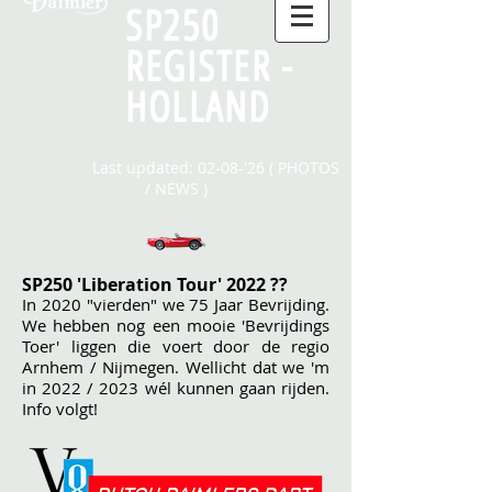
SP250
REGISTER -
HOLLAND
Last updated: 02-08-'26 ( PHOTOS
/
NEWS
)
SP250 'Liberation Tour' 2022 ??
In 2020 "vierden" we 75 Jaar Bevrijding.
We hebben nog een mooie 'Bevrijdings
Toer' liggen die voert door de regio
Arnhem / Nijmegen. Wellicht dat we 'm
in 2022 / 2023 wél kunnen gaan rijden.
Info volgt!